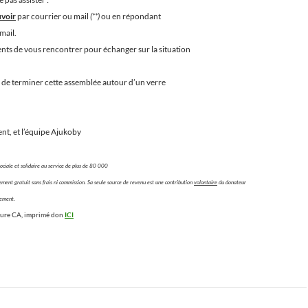
voir
par courrier ou mail
(**)
ou en répondant
mail.
ts de vous rencontrer pour échanger sur la situation
.
r de terminer cette assemblée autour d’un verre
nt, et l’équipe Ajukoby
ociale et solidaire au service de plus de 80 000
lement gratuit sans frais ni commission. Sa seule source de revenu est une contribution
volontaire
du donateur
.
iement
ature CA, imprimé don
ICI