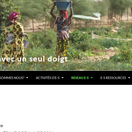
NU
 SOMMES NOUS?
ACTIVITÉS D’E-S
RESEAU E-S
E-S RESSOURCES
BY