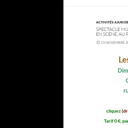
ACTIVITÉS AJUKO
SPECTACLE MU
EN SCÈNE, AU
15 NOVEMBRE 2
Le
Dim
r
cliquez
(dr
Tarif 0 €, pa