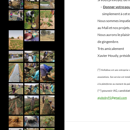
–
Donner votre pou
simplement à cet e
Nous sommes impatien
au Mali et nos projets
Nous aurons le plaisi
de gingembre.
Très amicalement
Xavier Houdy, préside
(*)
HelloAsso est une entreprise s
associations. Son service est tota
à la plateforme au moment du pa
(**) pouvoir AG, candid
ajukoby91@gmail.com