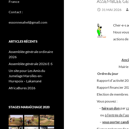
ASSEMBLÉE GÉ
France
31 MAI 2026
Contact :
essonnesahel@gmail.com
Cher-e-s a
Nous vous
actions de 
ARTICLES RÉCENTS
l’assemblée 
Assemblée générale ordinaire
Samedi 13 j
2026
Anci
Assemblée générale 2026 E-S
Mairi
Un site pour Les Amis du
Ordre du jour
Jumelage Marolles-en-
Rapport d’activité 20
Hurepoix – Lakamané
Rapport financier 20
AfricaBures 2026
Election de membres 
Vous pouvez :
STAGES MARAÎCHAGE 2020
–
faire un don
par
c
ou
à l’entrée de l’a
–
vous porter cand
Si vous prévoyez de ne