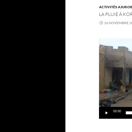
ACTIVITÉS AJUKO
LA PLUIE À KO
16 NOVEMBRE 2
Lecteur
vidéo
00:00