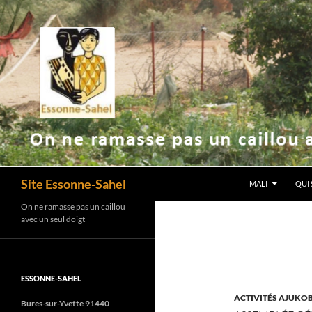
ALLER AU CONTE
Recherche
Site Essonne-Sahel
MALI
QUI
On ne ramasse pas un caillou
avec un seul doigt
ESSONNE-SAHEL
ACTIVITÉS AJUKO
Bures-sur-Yvette 91440