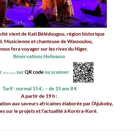
ité vient de Kati Bélédougou, région historique
i. Musicienne et chanteuse de Wassoulou,
 nous fera voyager sur les rives du Niger.
Réservations Helloasso
er
sur
QR code
ou scanner
(droit souris)
Tarif : normal 15 € ; – de 15 ans 8 €
A partir de 19 h :
ation aux saveurs africaines élaborée par l’Ajukoby,
s sur le projets et l’actualité à Koréra-Koré.