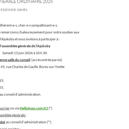
NÉRALE ORDINAIRE 2026
ESSONNE-SAHEL
dhérent-e-s, cher-e-s sympathisant-e-s,
 remercions chaleureusement pour votre soutien aux
l’Ajukoby et vous invitons à participer à :
générale de l’Ajukoby
uin 2026 à 10 h 30
enne salle du conseil
(accès entrée parvis)
e
45, rue Charles de Gaulle Bures-sur-Yvette
25,
25,
au conseil d’administration.
ourrier
ou via
HelloAsso.com ICI
(*)
ssemblée générale ;
idat
au conseil d’administration
(**)
.
 pas assister :