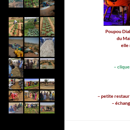
Poupou Diak
du Mal
elle
– cliqu
– petite restaur
– échange