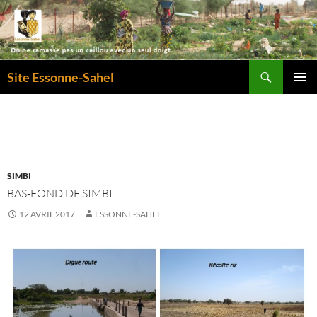
Recherche
Site Essonne-Sahel
ALLER
MENU
AU
PRINCI
CONTENU
SIMBI
BAS-FOND DE SIMBI
12 AVRIL 2017
ESSONNE-SAHEL