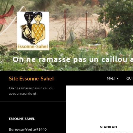
ALLER AU CONT
Recherche
Site Essonne-Sahel
MALI
QUI
On ne ramasse pas un caillou
avec un seul doigt
ESSONNE-SAHEL
NIANKAN
Bures-sur-Yvette 91440