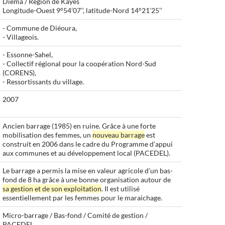
Diéma / Région de Kayes
Longitude-Ouest 9°54’07’’, latitude-Nord 14°21’25’’
- Commune de Diéoura,
- Villageois.
- Essonne-Sahel,
- Collectif régional pour la coopération Nord-Sud
(CORENS),
- Ressortissants du village.
2007
Ancien barrage (1985) en ruine. Grâce à une forte
mobilisation des femmes, un
nouveau barrage
est
construit en 2006 dans le cadre du Programme d’appui
aux communes et au développement local (PACEDEL).
Le barrage a permis la mise en valeur agricole d’un bas-
fond de 8 ha grâce à une bonne organisation autour de
sa gestion et de son exploitation
. Il est utilisé
essentiellement par les femmes pour le maraichage.
Micro-barrage / Bas-fond / Comité de gestion /
PACEDEL