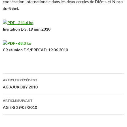
coopération internationale dans les deux cercles de Diéma et Nioro-
du-Sahel.
Invitation E-S, 19 juin 2010
CR réunion E-S/PRECAD, 19.06.2010
Navigation
ARTICLE PRÉCÉDENT
des
AG AJUKOBY 2010
articles
ARTICLE SUIVANT
AG E-S 29/05/2010