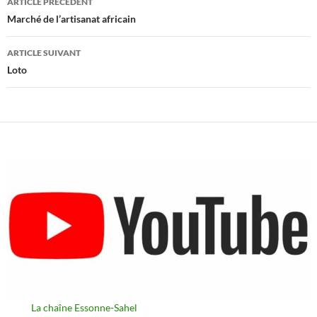
ARTICLE PRÉCÉDENT
des
Marché de l’artisanat africain
articles
ARTICLE SUIVANT
Loto
La chaîne Essonne-Sahel