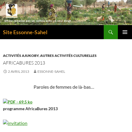
Recherche
Site Essonne-Sahel
ALLER
MENU
AU
PRINCI
CONTENU
ACTIVITÉS AJUKOBY
,
AUTRES ACTIVITÉS CULTURELLES
AFRICABURES 2013
2 AVRIL 2013
ESSONNE-SAHEL
Paroles de femmes de là-bas…
programme AfricaBures 2013