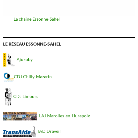
La chaîne Essonne-Sahel
LE RÉSEAU ESSONNE-SAHEL
Ajukoby
CDJ Chilly-Mazarin
CDJ Limours
LAJ Marolles-en-Hurepoix
TAD Draveil