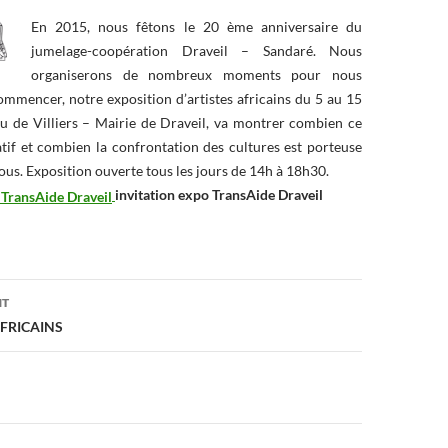
En 2015, nous fêtons le 20 ème anniversaire du
jumelage-coopération Draveil – Sandaré. Nous
organiserons de nombreux moments pour nous
ommencer, notre exposition d’artistes africains du 5 au 15
au de Villiers – Mairie de Draveil, va montrer combien ce
atif et combien la confrontation des cultures est porteuse
ous. Exposition ouverte tous les jours de 14h à 18h30.
invitation expo TransAide Draveil
on
NT
FRICAINS