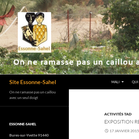
ALLER AU CONT
Recherche
Site Essonne-Sahel
MALI
QUI
On ne ramasse pas un caillou
avec un seul doigt
ACTIVITÉS TAD
EXPOSITION R
ESSONNE-SAHEL
17 JANVIER 2015
Bures-sur-Yvette 91440