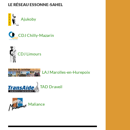
LE RÉSEAU ESSONNE-SAHEL
Ajukoby
CDJ Chilly-Mazarin
CDJ Limours
LAJ Marolles-en-Hurepoix
TAD Draveil
Maliance