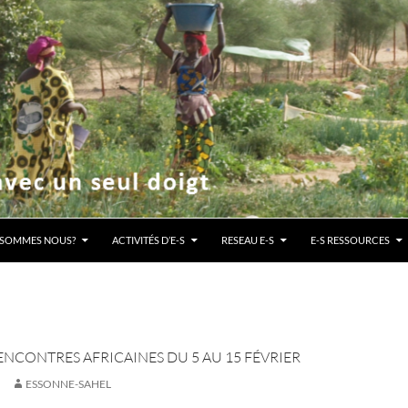
ENU
 SOMMES NOUS?
ACTIVITÉS D’E-S
RESEAU E-S
E-S RESSOURCES
ENCONTRES AFRICAINES DU 5 AU 15 FÉVRIER
ESSONNE-SAHEL