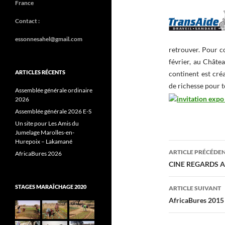
France
Contact :
essonnesahel@gmail.com
retrouver. Pour c
février, au Châte
ARTICLES RÉCENTS
continent est cré
de richesse pour t
Assemblée générale ordinaire
2026
Assemblée générale 2026 E-S
Un site pour Les Amis du
Jumelage Marolles-en-
Hurepoix – Lakamané
Navigati
ARTICLE PRÉCÉDE
AfricaBures 2026
des
CINE REGARDS A
articles
STAGES MARAÎCHAGE 2020
ARTICLE SUIVANT
AfricaBures 2015