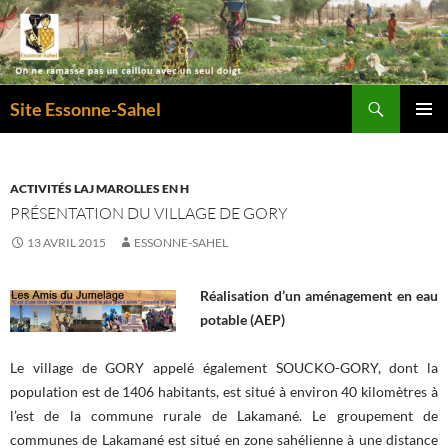
Recherche
Site Essonne-Sahel
ALLER
MENU
AU
PRINCI
CONTENU
ACTIVITÉS LAJ MAROLLES EN H
PRÉSENTATION DU VILLAGE DE GORY
13 AVRIL 2015
ESSONNE-SAHEL
Réalisation d’un aménagement en eau
potable (AEP)
Le village de GORY appelé également SOUCKO-GORY, dont la
population est de 1406 habitants, est situé à environ 40 kilomètres à
l’est de la commune rurale de Lakamané. Le groupement de
communes de Lakamané est situé en zone sahélienne à une distance