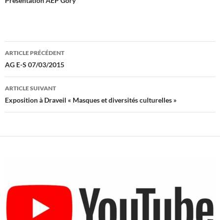
Présentation AEP Gory
Navigation
ARTICLE PRÉCÉDENT
des
AG E-S 07/03/2015
articles
ARTICLE SUIVANT
Exposition à Draveil « Masques et diversités culturelles »