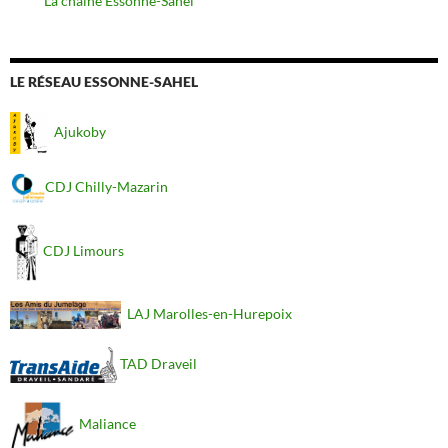
La chaîne Essonne-Sahel
LE RÉSEAU ESSONNE-SAHEL
Ajukoby
CDJ Chilly-Mazarin
CDJ Limours
LAJ Marolles-en-Hurepoix
TAD Draveil
Maliance