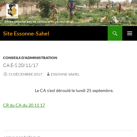
Recherche
Site Essonne-Sahel
ALLER
MENU
AU
PRINCI
CONTENU
CONSEILS D'ADMINISTRATION
CA E-S 20/11/17
15 DÉCEMBRE 2017
ESSONNE-SAHEL
Le CA s’est déroulé le lundi 25 septembre.
CR du CA du 20 11 17
Navigation