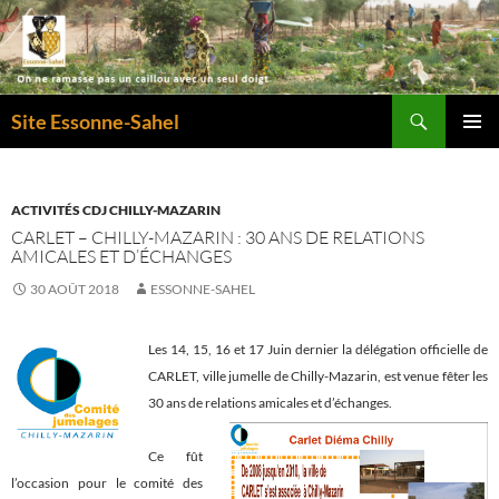
Recherche
Site Essonne-Sahel
ALLER
MENU
AU
PRINCI
CONTENU
ACTIVITÉS CDJ CHILLY-MAZARIN
CARLET – CHILLY-MAZARIN : 30 ANS DE RELATIONS
AMICALES ET D’ÉCHANGES
30 AOÛT 2018
ESSONNE-SAHEL
Les 14, 15, 16 et 17 Juin dernier la délégation officielle de
CARLET, ville jumelle de Chilly-Mazarin, est venue fêter les
30 ans de relations amicales et d’échanges.
Ce fût
l’occasion pour le comité des