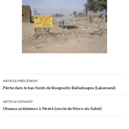
Navigation
ARTICLE PRÉCÉDENT
des
Pêche dans le bas-fonds de Bougoutin-Balladougou (Lakamané)
articles
ARTICLE SUIVANT
Oiseaux prédateurs à Yéréré (cercle de Nioro-du-Sahel)