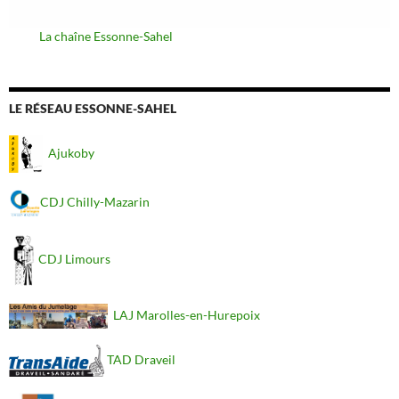
La chaîne Essonne-Sahel
LE RÉSEAU ESSONNE-SAHEL
Ajukoby
CDJ Chilly-Mazarin
CDJ Limours
LAJ Marolles-en-Hurepoix
TAD Draveil