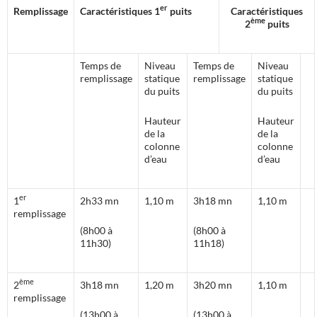
er
Remplissage
Caractéristiques 1
puits
Caractéristiques
ème
2
puits
Temps de
Niveau
Temps de
Niveau
remplissage
statique
remplissage
statique
du puits
du puits
Hauteur
Hauteur
de la
de la
colonne
colonne
d’eau
d’eau
er
1
2h33 mn
1,10 m
3h18 mn
1,10 m
remplissage
(8h00 à
(8h00 à
11h30)
11h18)
ème
2
3h18 mn
1,20 m
3h20 mn
1,10 m
remplissage
(13h00 à
(13h00 à