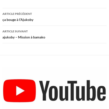
Navigation
ARTICLE PRÉCÉDENT
des
ça bouge à l’Ajukoby
articles
ARTICLE SUIVANT
ajukoby – Mission à bamako