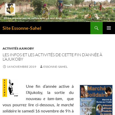
Recherche
Site Essonne-Sahel
ALLER
MENU
AU
PRINCI
CONTENU
ACTIVITÉS AJUKOBY
LES INFOS ET LES ACTIVITÉS DE CETTE FIN D’ANNÉE À
L’AJUKOBY
14 NOVEMBRE 2019
ESSONNE-SAHEL
Une fin d’année active à
l’Ajukoby, la sortie du
nouveau
e tam-tam
, que
vous pourrez lire ci-dessous,
le marché
solidaire
le samedi 16 novembre de 9 h à