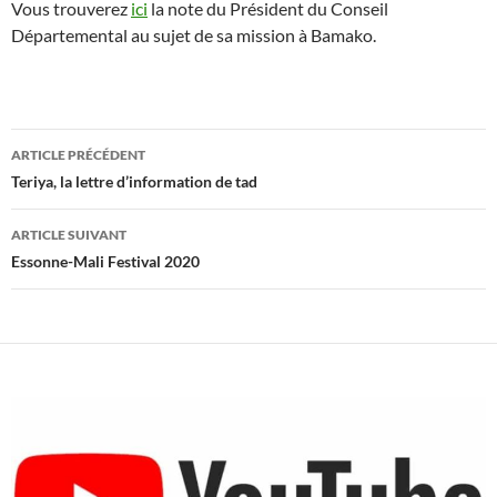
Vous trouverez
ici
la note du Président du Conseil
Départemental au sujet de sa mission à Bamako.
Navigation
ARTICLE PRÉCÉDENT
des
Teriya, la lettre d’information de tad
articles
ARTICLE SUIVANT
Essonne-Mali Festival 2020