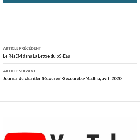
Navigation
ARTICLE PRÉCÉDENT
des
Le RésEM dans La Lettre du pS-Eau
articles
ARTICLE SUIVANT
Journal du chantier Sécouréni-Sécouréba-Madina, avril 2020