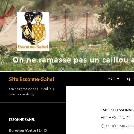
ALLER AU CONT
Recherche
Site Essonne-Sahel
MALI
QUI
On ne ramasse pas un caillou
avec un seul doigt
EM FEST (ESSONNE
EM FEST 2024
ESSONNE-SAHEL
11 DÉCEMBRE 2
Bures-sur-Yvette 91440