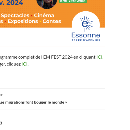
ogramme complet de l’EM FEST 2024 en cliquant
ICI
.
ger, cliquez
ICI
.
on
NT
es migrations font bouger le monde »
3