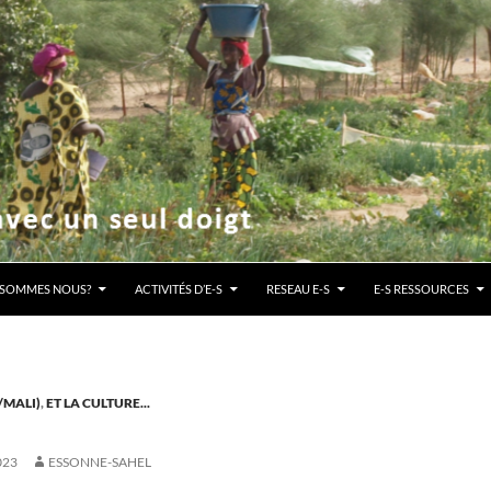
ENU
 SOMMES NOUS?
ACTIVITÉS D’E-S
RESEAU E-S
E-S RESSOURCES
/MALI)
,
ET LA CULTURE...
023
ESSONNE-SAHEL