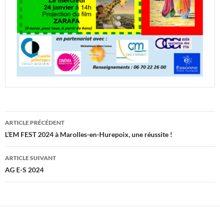
Navigation
ARTICLE PRÉCÉDENT
des
L’EM FEST 2024 à Marolles-en-Hurepoix, une réussite !
articles
ARTICLE SUIVANT
AG E-S 2024