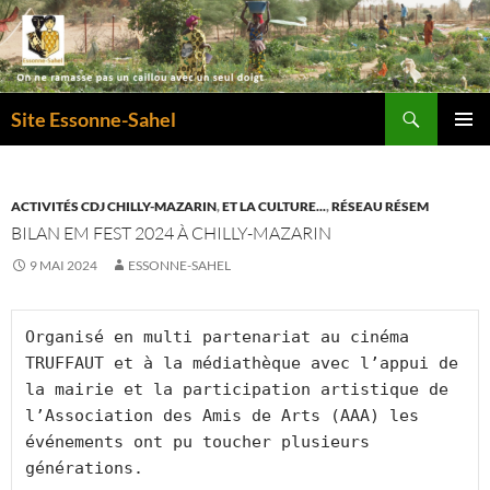
Recherche
Site Essonne-Sahel
ALLER
MENU
AU
PRINCI
CONTENU
ACTIVITÉS CDJ CHILLY-MAZARIN
,
ET LA CULTURE...
,
RÉSEAU RÉSEM
BILAN EM FEST 2024 À CHILLY-MAZARIN
9 MAI 2024
ESSONNE-SAHEL
Organisé en multi partenariat au cinéma 
TRUFFAUT et à la médiathèque avec l’appui de 
la mairie et la participation artistique de 
l’Association des Amis de Arts (AAA) les 
événements ont pu toucher plusieurs 
générations.  